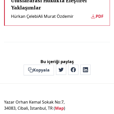
Uluslararası Hukukta Eleştirel
Yaklaşımlar
Hürkan Çelebi
Ali Murat Özdemi̇r
PDF
Bu içeriği paylaş
Kopyala
Yazar Orhan Kemal Sokak No:7,
34083, Cibali, İstanbul, TR (
Map
)