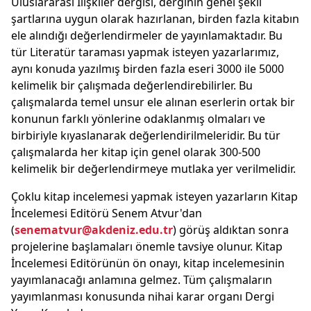
Uluslararası İlişkiler dergisi, derginin genel şekil
şartlarına uygun olarak hazırlanan, birden fazla kitabın
ele alındığı değerlendirmeler de yayınlamaktadır. Bu
tür Literatür taraması yapmak isteyen yazarlarımız,
aynı konuda yazılmış birden fazla eseri 3000 ile 5000
kelimelik bir çalışmada değerlendirebilirler. Bu
çalışmalarda temel unsur ele alınan eserlerin ortak bir
konunun farklı yönlerine odaklanmış olmaları ve
birbiriyle kıyaslanarak değerlendirilmeleridir. Bu tür
çalışmalarda her kitap için genel olarak 300-500
kelimelik bir değerlendirmeye mutlaka yer verilmelidir.
Çoklu kitap incelemesi yapmak isteyen yazarların Kitap
İncelemesi Editörü Senem Atvur'dan
(
senematvur@akdeniz.edu.tr
) görüş aldıktan sonra
projelerine başlamaları önemle tavsiye olunur. Kitap
İncelemesi Editörünün ön onayı, kitap incelemesinin
yayımlanacağı anlamına gelmez. Tüm çalışmaların
yayımlanması konusunda nihai karar organı Dergi