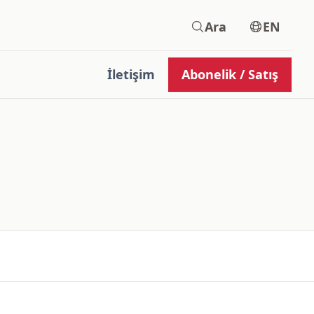
Ara
EN
İletişim
Abonelik / Satış