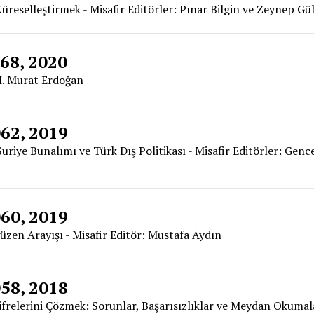
i Küreselleştirmek - Misafir Editörler: Pınar Bilgin ve Zeynep G
068, 2020
 M. Murat Erdoğan
062, 2019
uriye Bunalımı ve Türk Dış Politikası - Misafir Editörler: Gen
060, 2019
üzen Arayışı - Misafir Editör: Mustafa Aydın
058, 2018
ifrelerini Çözmek: Sorunlar, Başarısızlıklar ve Meydan Okumala