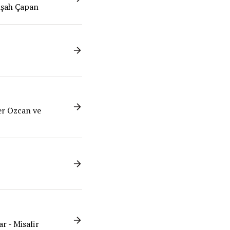
ülşah Çapan
cer Özcan ve
r - Misafir