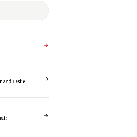
r and Leslie
afir