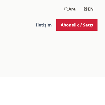
Ara
EN
İletişim
Abonelik / Satış