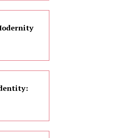
Modernity
dentity: