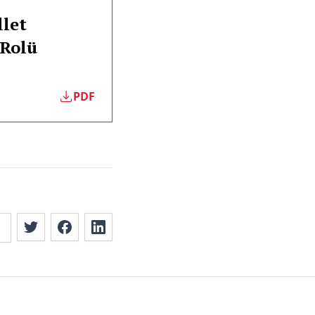
llet
 Rolü
PDF