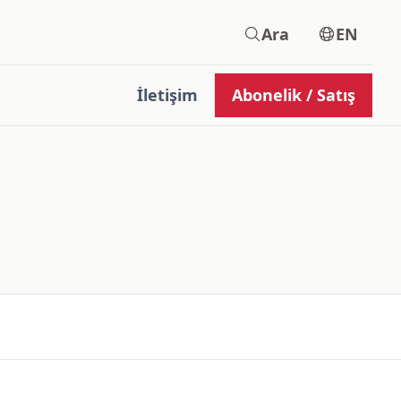
Ara
EN
İletişim
Abonelik / Satış