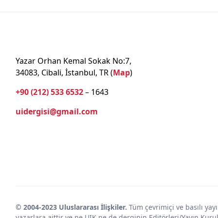
Yazar Orhan Kemal Sokak No:7,
34083, Cibali, İstanbul, TR (
Map
)
+90 (212) 533 6532
– 1643
uidergisi@gmail.com
© 2004-2023 Uluslararası İlişkiler.
Tüm çevrimiçi ve basılı yayın
yazarlara aittir ve ne UIK ne de derginin Editörleri/Yayın Ku