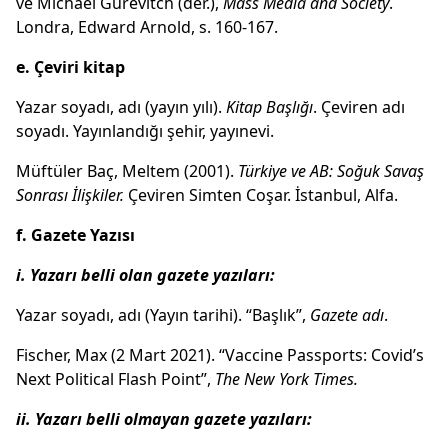
ve Michael Gurevitch (der.),
Mass Media and Society
.
Londra, Edward Arnold, s. 160-167.
e. Çeviri kitap
Yazar soyadı, adı (yayın yılı).
Kitap Başlığı
. Çeviren adı
soyadı. Yayınlandığı şehir, yayınevi.
Müftüler Baç, Meltem (2001).
Türkiye ve AB: Soğuk Savaş
Sonrası İlişkiler.
Çeviren Simten Coşar. İstanbul, Alfa.
f. Gazete Yazısı
i. Yazarı belli olan gazete yazıları:
Yazar soyadı, adı (Yayın tarihi). “Başlık”,
Gazete adı
.
Fischer, Max (2 Mart 2021). “Vaccine Passports: Covid’s
Next Political Flash Point”,
The New York Times.
ii. Yazarı belli olmayan gazete yazıları: