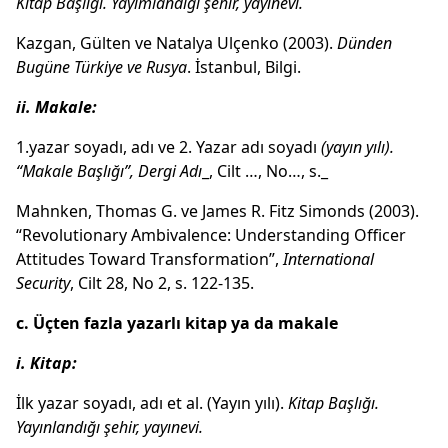
Kitap Başlığı.
Yayımlandığı şehir, yayınevi.
Kazgan, Gülten ve Natalya Ulçenko (2003).
Dünden
Bugüne Türkiye ve Rusya
. İstanbul, Bilgi.
ii. Makale:
1.yazar soyadı, adı ve 2. Yazar adı soyadı
(yayın yılı).
“Makale Başlığı”, Dergi Adı
_, Cilt …, No…, s._
Mahnken, Thomas G. ve James R. Fitz Simonds (2003).
“Revolutionary Ambivalence: Understanding Officer
Attitudes Toward Transformation”,
International
Security
, Cilt 28, No 2, s. 122-135.
c. Üçten fazla yazarlı kitap ya da makale
i. Kitap:
İlk yazar soyadı, adı et al. (Yayın yılı).
Kitap Başlığı.
Yayınlandığı şehir, yayınevi.