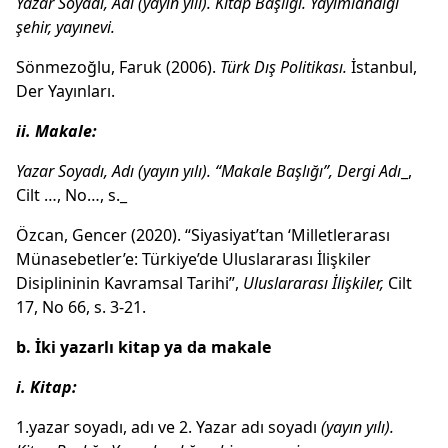
Yazar Soyadı, Adı (yayın yılı). Kitap Başlığı.
Yayımlandığı
şehir, yayınevi.
Sönmezoğlu, Faruk (2006).
Türk Dış Politikası.
İstanbul,
Der Yayınları.
ii. Makale:
Yazar Soyadı, Adı (yayın yılı). “Makale Başlığı”, Dergi Adı
_,
Cilt …, No…, s._
Özcan, Gencer (2020). “Siyasiyat’tan ‘Milletlerarası
Münasebetler’e: Türkiye’de Uluslararası İlişkiler
Disiplininin Kavramsal Tarihi”,
Uluslararası İlişkiler,
Cilt
17, No 66, s. 3-21.
b. İki yazarlı kitap ya da makale
i. Kitap:
1.yazar soyadı, adı ve 2. Yazar adı soyadı
(yayın yılı).