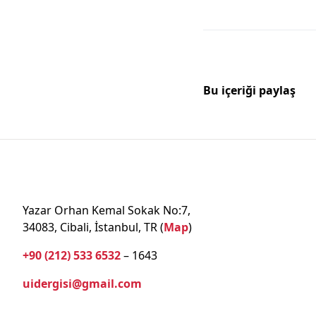
Bu içeriği paylaş
Yazar Orhan Kemal Sokak No:7,
34083, Cibali, İstanbul, TR (
Map
)
+90 (212) 533 6532
– 1643
uidergisi@gmail.com