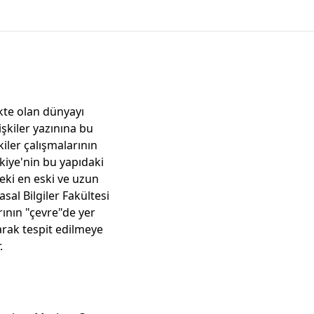
kte olan dünyayı
işkiler yazınına bu
kiler çalışmalarının
rkiye'nin bu yapıdaki
deki en eski ve uzun
sal Bilgiler Fakültesi
arının "çevre"de yer
arak tespit edilmeye
.