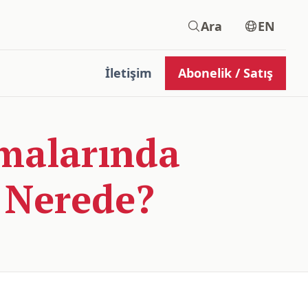
Ara
EN
İletişim
Abonelik / Satış
şmalarında
 Nerede?