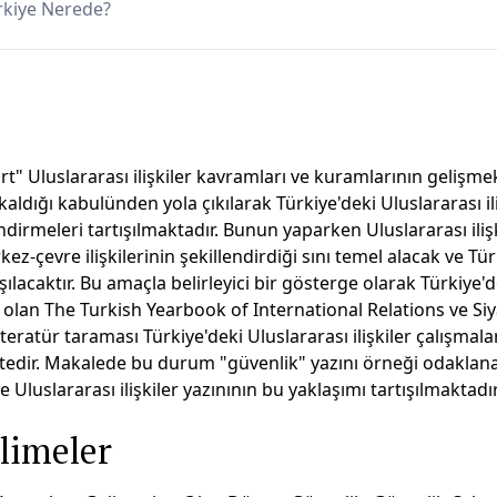
ürkiye Nerede?
" Uluslararası ilişkiler kavramları ve kuramlarının gelişme
aldığı kabulünden yola çıkılarak Türkiye'deki Uluslararası il
ndirmeleri tartışılmaktadır. Bunun yaparken Uluslararası iliş
z-çevre ilişkilerinin şekillendirdiği sını temel alacak ve Tü
şılacaktır. Bu amaçla belirleyici bir gösterge olarak Türkiye'
i olan The Turkish Yearbook of International Relations ve Siya
iteratür taraması Türkiye'deki Uluslararası ilişkiler çalışmal
ktedir. Makalede bu durum "güvenlik" yazını örneği odaklan
e Uluslararası ilişkiler yazınının bu yaklaşımı tartışılmaktadır
limeler