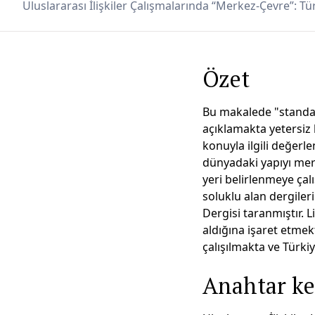
Uluslararası İlişkiler Çalışmalarında “Merkez-Çevre”: T
Özet
Bu makalede "standart
açıklamakta yetersiz k
konuyla ilgili değerle
dünyadaki yapıyı merke
yeri belirlenmeye çalı
soluklu alan dergiler
Dergisi taranmıştır. L
aldığına işaret etme
çalışılmakta ve Türkiy
Anahtar ke