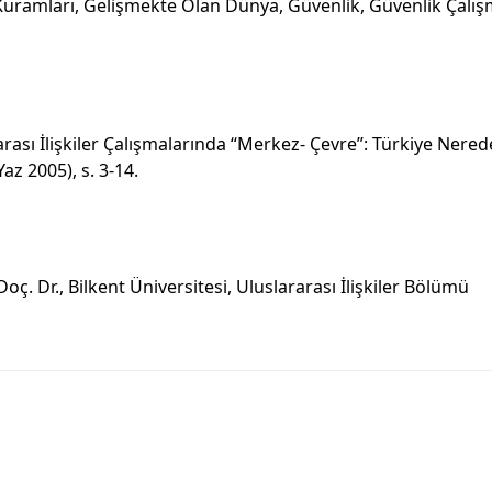
r Kuramları, Gelişmekte Olan Dünya, Güvenlik, Güvenlik Çalı
rarası İlişkiler Çalışmalarında “Merkez- Çevre”: Türkiye Nered
 (Yaz 2005), s. 3-14.
 Doç. Dr., Bilkent Üniversitesi, Uluslararası İlişkiler Bölümü