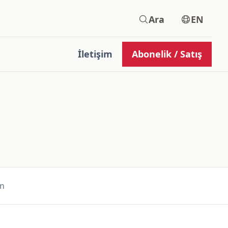
Ara
EN
İletişim
Abonelik / Satış
en