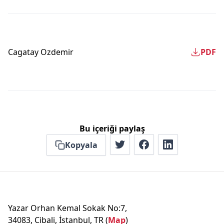
Cagatay Ozdemir
PDF
Bu içeriği paylaş
Kopyala
Yazar Orhan Kemal Sokak No:7,
34083, Cibali, İstanbul, TR (
Map
)