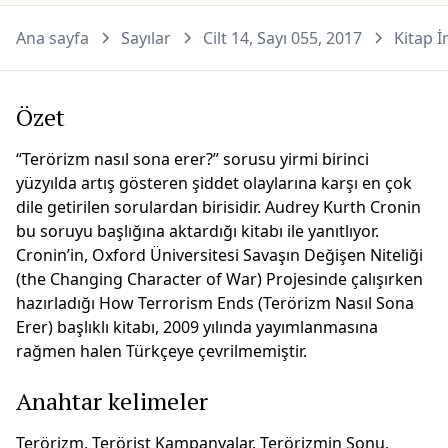
Ana sayfa
Sayılar
Cilt 14, Sayı 055, 2017
Kitap İ
Özet
“Terörizm nasıl sona erer?” sorusu yirmi birinci
yüzyılda artış gösteren şiddet olaylarına karşı en çok
dile getirilen sorulardan birisidir. Audrey Kurth Cronin
bu soruyu başlığına aktardığı kitabı ile yanıtlıyor.
Cronin’in, Oxford Üniversitesi Savaşın Değişen Niteliği
(the Changing Character of War) Projesinde çalışırken
hazırladığı How Terrorism Ends (Terörizm Nasıl Sona
Erer) başlıklı kitabı, 2009 yılında yayımlanmasına
rağmen halen Türkçeye çevrilmemiştir.
Anahtar kelimeler
Terörizm, Terörist Kampanyalar, Terörizmin Sonu,